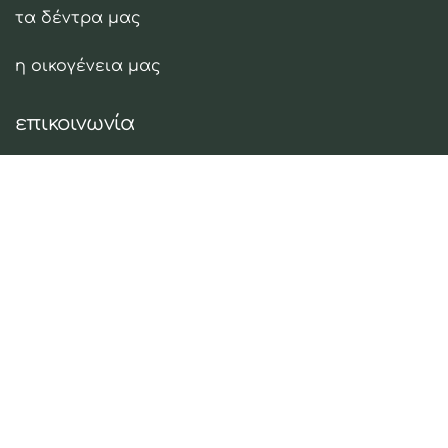
τα δέντρα μας
η οικογένεια μας
επικοινωνία
tel:
+30 28920 42583
email:
info@oleaena.com
social media