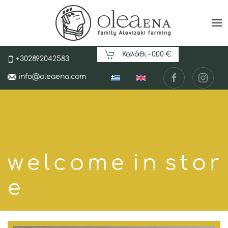
Καλάθι -
0,00 €
+302892042583
info@oleaena.com
w e l c o m e i n s t o r
e