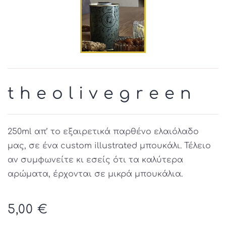
t h e o l i v e g r e e n
250ml απ’ το εξαιρετικά παρθένο ελαιόλαδο
μας, σε ένα custom illustrated μπουκάλι. Τέλειο
αν συμφωνείτε κι εσείς ότι τα καλύτερα
αρώματα, έρχονται σε μικρά μπουκάλια.
5,00 €