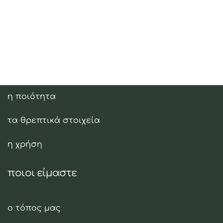
τόπο μας. Αυτός είναι ο τόπος που ρίζωσαν οι
πρόγονοί μας και οι ελιές μας!
ελαιόλαδο
η ποιότητα
τα θρεπτικά στοιχεία
η χρήση
ποιοι είμαστε
ο τόπος μας