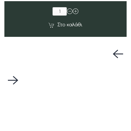
Στο καλάθι
Η ταύτιση της οικογένειας μας με την
καλλιέργεια & την παραγωγή ελαιολάδου στο
Καμηλάρι Κρήτης, οφείλεται στην ιδιαίτερη
αγάπη του παππού μας, για το λάδι και για τον