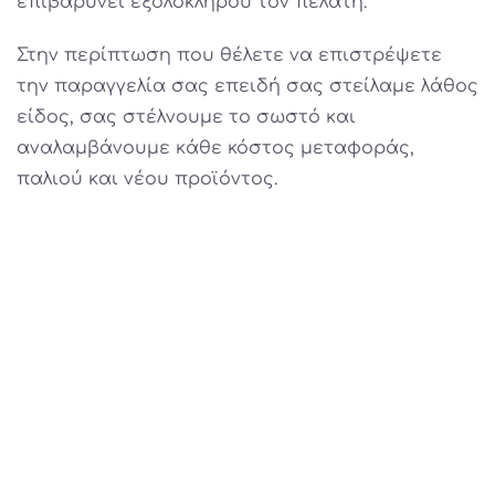
επιβαρύνει εξολοκλήρου τον πελάτη.
Στην περίπτωση που θέλετε να επιστρέψετε
την παραγγελία σας επειδή σας στείλαμε λάθος
είδος, σας στέλνουμε το σωστό και
αναλαμβάνουμε κάθε κόστος μεταφοράς,
παλιού και νέου προϊόντος.
Η ταύτιση της οικογένειας μας με την
καλλιέργεια & την παραγωγή ελαιολάδου στο
Καμηλάρι Κρήτης, οφείλεται στην ιδιαίτερη
αγάπη του παππού μας, για το λάδι και για τον
τόπο μας. Αυτός είναι ο τόπος που ρίζωσαν οι
πρόγονοί μας και οι ελιές μας!