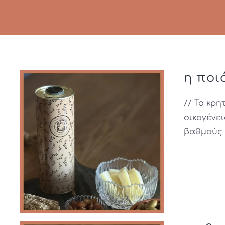
η ποι
// Το κρη
οικογένει
βαθμούς 