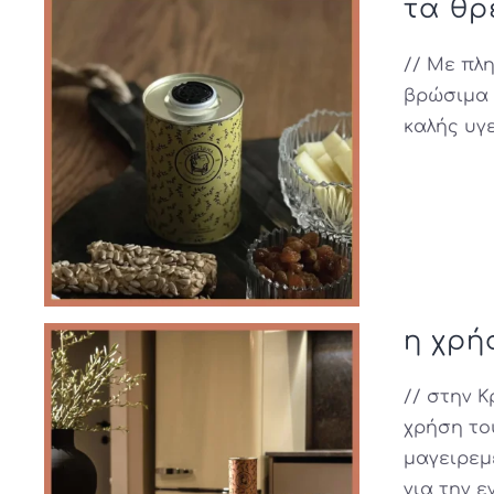
τα θρ
// Με πλ
βρώσιμα 
καλής υγε
η χρή
// στην 
χρήση το
μαγειρεμ
για την 