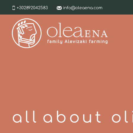
+302892042583
info@oleaena.com
a l l a b o u t o l i