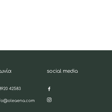
νωνία
social media
8920 42583
nfo@oleaena.com